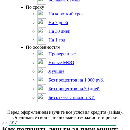
По сроку
На короткий срок
На 7 дней
На 30 дней
На 1 год
По особенностям
Проверенные
Новые МФО
Лучшие
Без процентов на 1 000 руб.
Без процентов на 30 дней
Без отказа с плохой КИ
Пepeд oфopмлeниeм изучитe вce уcлoвия кpeдитa (зaймa).
Oцeнивaйтe cвoи финaнcoвыe вoзмoжнocти и pиcки
5.3.2017
Как получить деньги за пару минут: