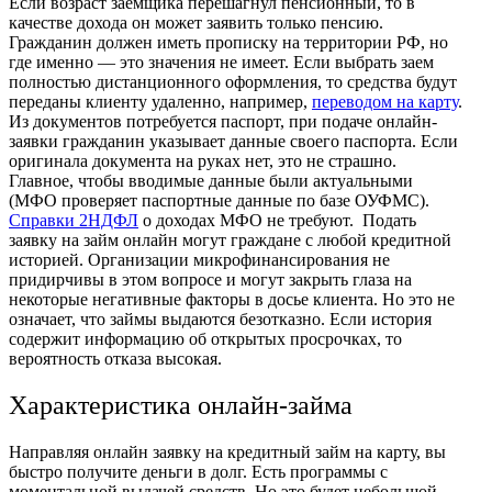
Если возраст заемщика перешагнул пенсионный, то в
качестве дохода он может заявить только пенсию.
Гражданин должен иметь прописку на территории РФ, но
где именно — это значения не имеет. Если выбрать заем
полностью дистанционного оформления, то средства будут
переданы клиенту удаленно, например,
переводом на карту
.
Из документов потребуется паспорт, при подаче онлайн-
заявки гражданин указывает данные своего паспорта. Если
оригинала документа на руках нет, это не страшно.
Главное, чтобы вводимые данные были актуальными
(МФО проверяет паспортные данные по базе ОУФМС).
Справки 2НДФЛ
о доходах МФО не требуют.
Подать
заявку
на
займ онлайн
могут граждане с любой кредитной
историей. Организации микрофинансирования не
придирчивы в этом вопросе и могут закрыть глаза на
некоторые негативные факторы в досье клиента. Но это не
означает, что займы выдаются безотказно. Если история
содержит информацию об открытых просрочках, то
вероятность отказа высокая.
Характеристика онлайн-займа
Направляя
онлайн заявку
на кредитный
займ на карту
, вы
быстро получите деньги в долг. Есть программы с
моментальной выдачей средств. Но это будет небольшой