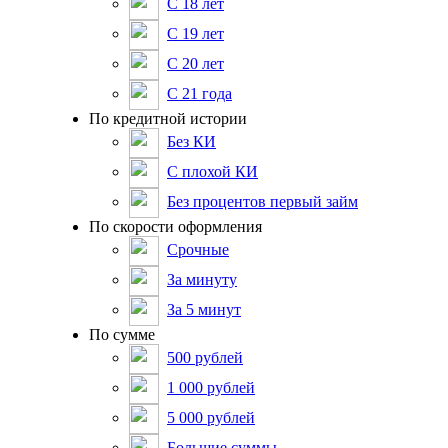
С 18 лет
С 19 лет
С 20 лет
С 21 года
По кредитной истории
Без КИ
С плохой КИ
Без процентов первый займ
По скорости оформления
Срочные
За минуту
За 5 минут
По сумме
500 рублей
1 000 рублей
5 000 рублей
Большие суммы