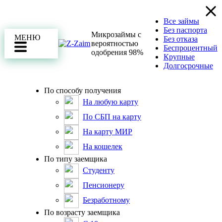
Все займы
Без паспорта
Микрозаймы с
МЕНЮ
Без отказа
вероятностью
Беспроцентный
одобрения 98%
Крупные
Долгосрочные
По способу получения
На любую карту
По СБП на карту
На карту МИР
На кошелек
По типу заемщика
Студенту
Пенсионеру
Безработному
По возрасту заемщика