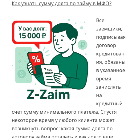
Как узнать сумму долга по займу в МФО?
Все
заемщики,
подписывая
договор
кредитован
ия, обязаны
в указанное
время
зачислять
на
кредитный
счет сумму минимального платежа. Спустя
некоторое время у любого клиента может
возникнуть вопрос: какая сумма долга по
договору займа осталась и как долго еще