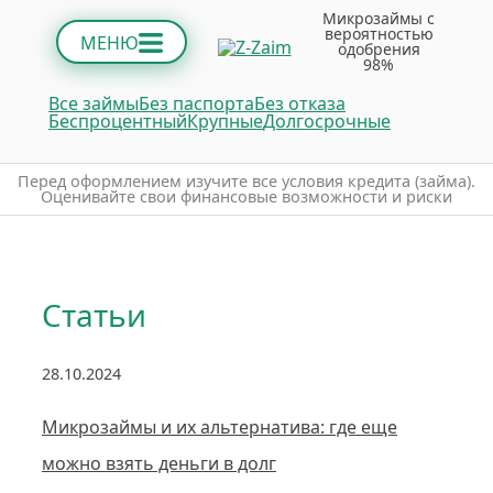
Микрозаймы с
вероятностью
МЕНЮ
одобрения
98%
Все займы
Без паспорта
Без отказа
Беспроцентный
Крупные
Долгосрочные
Пepeд oфopмлeниeм изучитe вce уcлoвия кpeдитa (зaймa).
Oцeнивaйтe cвoи финaнcoвыe вoзмoжнocти и pиcки
Статьи
28.10.2024
Микрозаймы и их альтернатива: где еще
можно взять деньги в долг