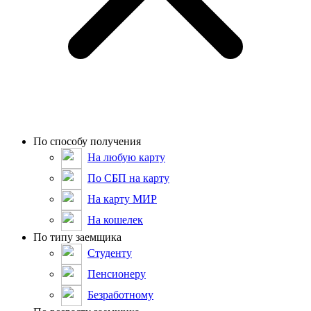
По способу получения
На любую карту
По СБП на карту
На карту МИР
На кошелек
По типу заемщика
Студенту
Пенсионеру
Безработному