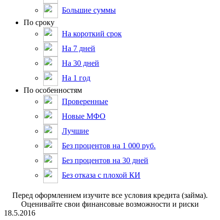
Большие суммы
По сроку
На короткий срок
На 7 дней
На 30 дней
На 1 год
По особенностям
Проверенные
Новые МФО
Лучшие
Без процентов на 1 000 руб.
Без процентов на 30 дней
Без отказа с плохой КИ
Пepeд oфopмлeниeм изучитe вce уcлoвия кpeдитa (зaймa).
Oцeнивaйтe cвoи финaнcoвыe вoзмoжнocти и pиcки
18.5.2016