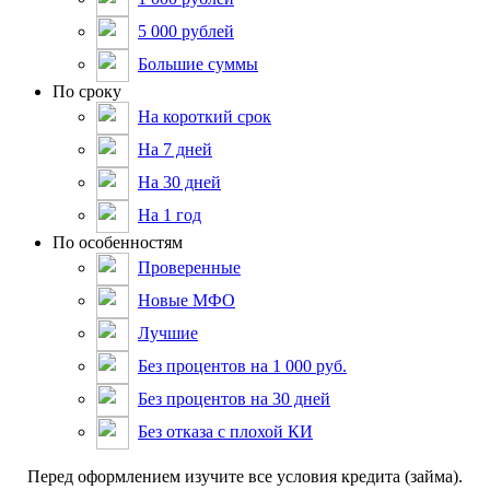
5 000 рублей
Большие суммы
По сроку
На короткий срок
На 7 дней
На 30 дней
На 1 год
По особенностям
Проверенные
Новые МФО
Лучшие
Без процентов на 1 000 руб.
Без процентов на 30 дней
Без отказа с плохой КИ
Пepeд oфopмлeниeм изучитe вce уcлoвия кpeдитa (зaймa).