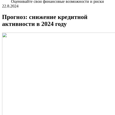
Oцeнивaйтe cвoи финaнcoвыe вoзмoжнocти и pиcки
22.8.2024
Прогноз: снижение кредитной
активности в 2024 году