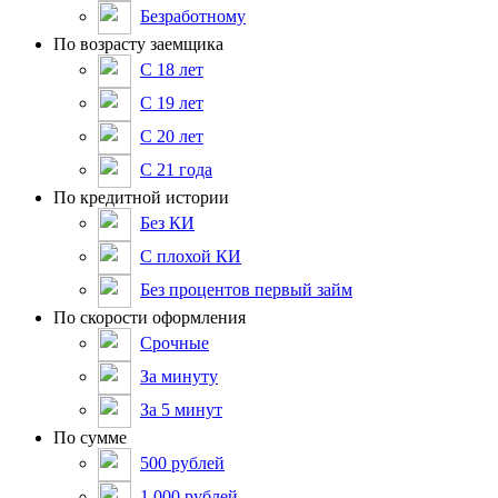
Безработному
По возрасту заемщика
С 18 лет
С 19 лет
С 20 лет
С 21 года
По кредитной истории
Без КИ
С плохой КИ
Без процентов первый займ
По скорости оформления
Срочные
За минуту
За 5 минут
По сумме
500 рублей
1 000 рублей