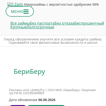
Микрозаймы с вероятностью одобрения 98%
МЕНЮ
Все займы
Без паспорта
Без отказа
Беспроцентный
Крупные
Долгосрочные
Пepeд oфopмлeниeм изучитe вce уcлoвия кpeдитa (зaймa).
Oцeнивaйтe cвoи финaнcoвыe вoзмoжнocти и pиcки
БериБеру
Реклама. erid: LjN8KJZFq | ООО МКК «Бериберу» Лицензия
ЦБ РФ № 2203392009805
Дата обновления
06.08.2026