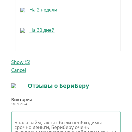
На 2 недели
На 30 дней
Show
(
5
)
Cancel
Отзывы о БериБеру
Виктория
18.09.2024
Брала займ,так как были необходимы
срочно деньги, Бериберу очень