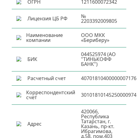
ОГРН
1211600072342
№
Лицензия ЦБ РФ
2203392009805
Наименование
ООО МКК
компании
«Бериберу»
044525974 (АО
БИК
"ТИНЬКОФФ
БАНК")
Расчетный счет
40701810400000007176
Корреспондентский
30101810145250000974
счет
420066,
Республика
Татарстан, г.
Адрес
Казань, пр-кт.
Ибрагимова,
д.58, пом.403