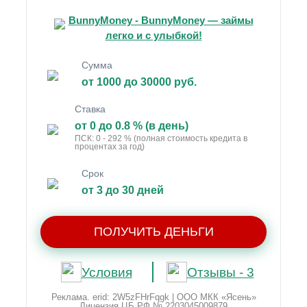
BunnyMoney - BunnyMoney — займы
легко и с улыбкой!
Сумма
от 1000 до 30000 руб.
Ставка
от 0 до 0.8 % (в день)
ПСК: 0 - 292 % (полная стоимость кредита в
процентах за год)
Срок
от 3 до 30 дней
ПОЛУЧИТЬ ДЕНЬГИ
Условия
Отзывы - 3
Реклама. erid: 2W5zFHrFqgk | ООО МКК «Ясень»
Лицензия ЦБ РФ № 2203045009879