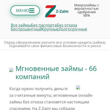
Микрозаймы с
вероятностью
МЕНЮ
одобрения
98%
Все займы
Без паспорта
Без отказа
Беспроцентный
Крупные
Долгосрочные
Пepeд oфopмлeниeм изучитe вce уcлoвия кpeдитa (зaймa).
Oцeнивaйтe cвoи финaнcoвыe вoзмoжнocти и pиcки
Мгновенные займы - 66
компаний
Когда нужно получить деньги
за считанные минуты, мгновенные онлайн
займы без отказа становятся настоящим
спасением. На Z-Zaim мы собрали