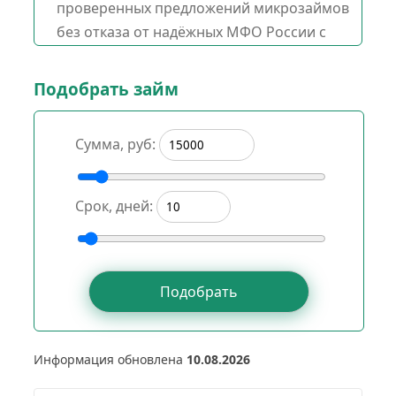
проверенных предложений микрозаймов
без отказа от надёжных МФО России с
лицензией ЦБ РФ на Август 2026 года.
Доступные суммы —
от
1000
до
300000
Подобрать займ
рублей
, срок возврата —
от 1 до 730
дней
, ставка —
от 0 до 1%
в день.
Сумма, руб:
Для новых клиентов —
13 МФО
предоставляют займ
под 0%
до 1 месяца,
Срок, дней:
без комиссий и скрытых условий.
Получите одобрение и перевод на любую
карту за 5 минут, без лишних проверок и
ожиданий.
Информация обновлена
10.08.2026