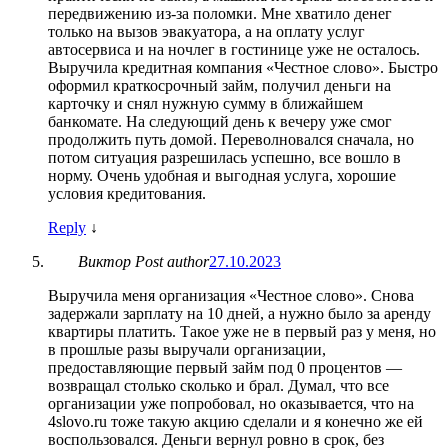
передвижению из-за поломки. Мне хватило денег
только на вызов эвакуатора, а на оплату услуг
автосервиса и на ночлег в гостинице уже не осталось.
Выручила кредитная компания «Честное слово». Быстро
оформил краткосрочный займ, получил деньги на
карточку и снял нужную сумму в ближайшем
банкомате. На следующий день к вечеру уже смог
продолжить путь домой. Переволновался сначала, но
потом ситуация разрешилась успешно, все вошло в
норму. Очень удобная и выгодная услуга, хорошие
условия кредитования.
Reply
↓
Виктор
Post author
27.10.2023
Выручила меня организация «Честное слово». Снова
задержали зарплату на 10 дней, а нужно было за аренду
квартиры платить. Такое уже не в первый раз у меня, но
в прошлые разы выручали организации,
предоставляющие первый займ под 0 процентов —
возвращал столько сколько и брал. Думал, что все
организации уже попробовал, но оказывается, что на
4slovo.ru тоже такую акцию сделали и я конечно же ей
воспользовался. Деньги вернул ровно в срок, без