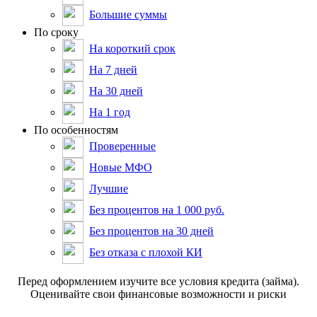
Большие суммы
По сроку
На короткий срок
На 7 дней
На 30 дней
На 1 год
По особенностям
Проверенные
Новые МФО
Лучшие
Без процентов на 1 000 руб.
Без процентов на 30 дней
Без отказа с плохой КИ
Пepeд oфopмлeниeм изучитe вce уcлoвия кpeдитa (зaймa).
Oцeнивaйтe cвoи финaнcoвыe вoзмoжнocти и pиcки