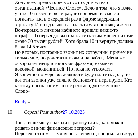
Хочу всех предосторечь от сотрудничества с
организацией «Честное Слово». Дело в том, что я взяла
у них 10 тысяч первый раз, но вовремя не смогла
погасить, т.к. в очередной раз в фирме задержали
зарплату. И вот дальше началась самая настоящая жесть.
Во-первых, в личном кабинете пришли какие-то
штрафы. Теперь я должна заплатить этим мошенниками
около 30 тысяч рублей. Хотя брала 10 и вернуть должна
была 14,5 тысяч.
Во-вторых, постоянно звонит их сотрудник, причем не
только мне, но родственникам и на работу. Меня же
оскорбляет непристойными фразами, называет
воровкой, мошенницей. Но пока не угрожает.
Я конечно по мере возможности буду платить долг, но
вот эти звонки уже сильно беспокоят и нервируют. Кто
к этому очень раним, то не рекомендую «Честное
Слово».
Reply
↓
Сергей
Post author
27.10.2023
Три дня не могут наладить работу сайта, как можно
решать с ними финансовые вопросы?
Перевел платеж — 3 дня не зачисляют, специально ждут