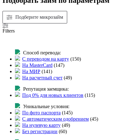
Подобрать займ по параметрам
Подберите микрозайм
Filters
Способ перевода:
С переводом на карту
(
150
)
На MasterCard
(
147
)
На МИР
(
141
)
На расчетный счет
(
49
)
Репутация заемщика:
Под 0% для новых клиентов
(
115
)
Уникальные условия:
По фото паспорта
(
145
)
С автоматическим одобрением
(
45
)
На нулевую карту
(
49
)
Без регистрации
(
60
)