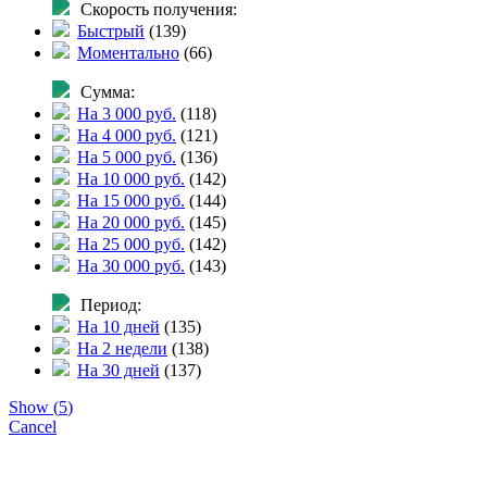
Скорость получения:
Быстрый
(
139
)
Моментально
(
66
)
Сумма:
На 3 000 руб.
(
118
)
На 4 000 руб.
(
121
)
На 5 000 руб.
(
136
)
На 10 000 руб.
(
142
)
На 15 000 руб.
(
144
)
На 20 000 руб.
(
145
)
На 25 000 руб.
(
142
)
На 30 000 руб.
(
143
)
Период:
На 10 дней
(
135
)
На 2 недели
(
138
)
На 30 дней
(
137
)
Show
(
5
)
Cancel