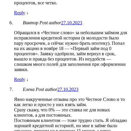
процентов, все четко.
Reply
↓
Виктор
Post author
27.10.2023
Обращался в «Честное слово» за небольшим займом для
исправления кредитной истории (в молодости было
пару просрочек, а сейчас нужно брать ипотеку). Попал
на их акцию в ноябре 18 — «Первый займ под 0
процентов». Заявку одобрили, займ вернул в срок,
вышло и правда без процентов. Из неудобств —
слишком много полей для заполнения при оформлении
заявки.
Reply
↓
Елена
Post author
27.10.2023
Явно накрученные отзывы про это Честное Слово и то
как легко и просто у них взять займ.
Сразу скажу, что 0% — это ставка не для новых
клиентов, а для постоянных.
Постоянным клиентом — тоже трудно стать. Я обладаю
хорошей кредитной историей, но мне в займе было
отказано, причем не в течение 15 минут, а через