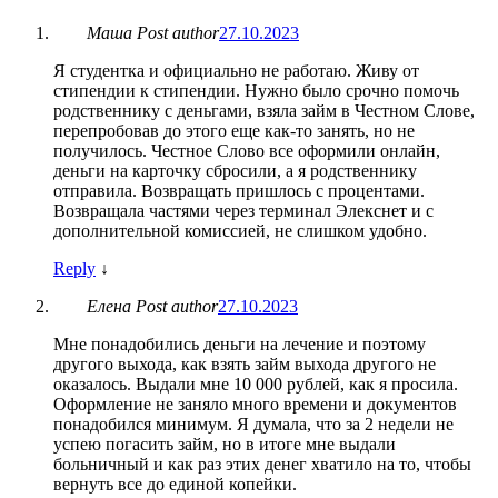
Маша
Post author
27.10.2023
Я студентка и официально не работаю. Живу от
стипендии к стипендии. Нужно было срочно помочь
родственнику с деньгами, взяла займ в Честном Слове,
перепробовав до этого еще как-то занять, но не
получилось. Честное Слово все оформили онлайн,
деньги на карточку сбросили, а я родственнику
отправила. Возвращать пришлось с процентами.
Возвращала частями через терминал Элекснет и с
дополнительной комиссией, не слишком удобно.
Reply
↓
Елена
Post author
27.10.2023
Мне понадобились деньги на лечение и поэтому
другого выхода, как взять займ выхода другого не
оказалось. Выдали мне 10 000 рублей, как я просила.
Оформление не заняло много времени и документов
понадобился минимум. Я думала, что за 2 недели не
успею погасить займ, но в итоге мне выдали
больничный и как раз этих денег хватило на то, чтобы
вернуть все до единой копейки.