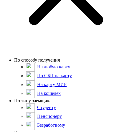
По способу получения
На любую карту
По СБП на карту
На карту МИР
На кошелек
По типу заемщика
Студенту
Пенсионеру
Безработному