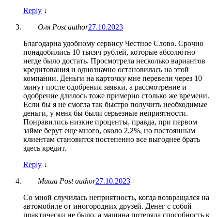
Reply
↓
Оля
Post author
27.10.2023
Благодарна удобному сервису Честное Слово. Срочно
понадобились 10 тысяч рублей, которые абсолютно
негде было достать. Просмотрела несколько вариантов
кредитования и однозначно остановилась на этой
компании. Деньги на карточку мне перевели через 10
минут после одобрения заявки, а рассмотрение и
одобрение длилось тоже примерно столько же времени.
Если бы я не смогла так быстро получить необходимые
деньги, у меня бы были серьезные неприятности.
Понравились низкие проценты, правда, при первом
займе берут еще много, около 2,2%, но постоянным
клиентам становится постепенно все выгоднее брать
здесь кредит.
Reply
↓
Миша
Post author
27.10.2023
Со мной случилась неприятность, когда возвращался на
автомобиле от иногородних друзей. Денег с собой
практически не было, а машина потеряла способность к