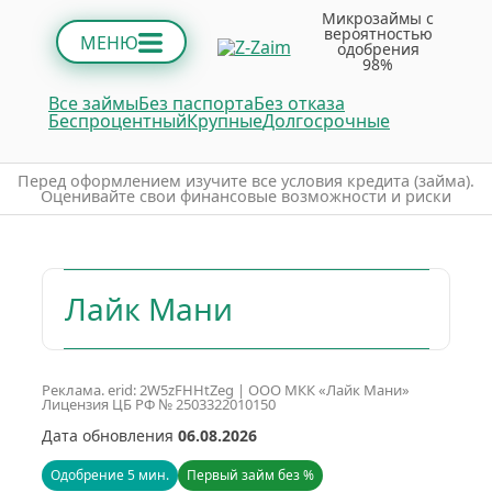
Микрозаймы с
вероятностью
МЕНЮ
одобрения
98%
Все займы
Без паспорта
Без отказа
Беспроцентный
Крупные
Долгосрочные
Пepeд oфopмлeниeм изучитe вce уcлoвия кpeдитa (зaймa).
Oцeнивaйтe cвoи финaнcoвыe вoзмoжнocти и pиcки
Лайк Мани
Реклама. erid: 2W5zFHHtZeg | ООО МКК «Лайк Мани»
Лицензия ЦБ РФ № 2503322010150
Дата обновления
06.08.2026
Одобрение 5 мин.
Первый займ без %