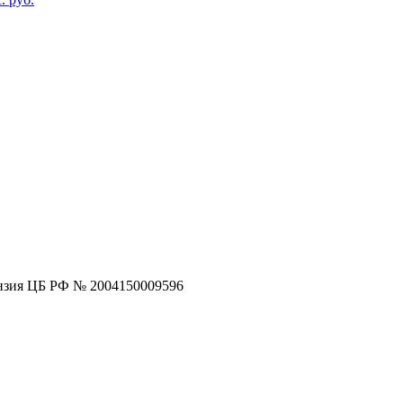
нзия ЦБ РФ № 2004150009596