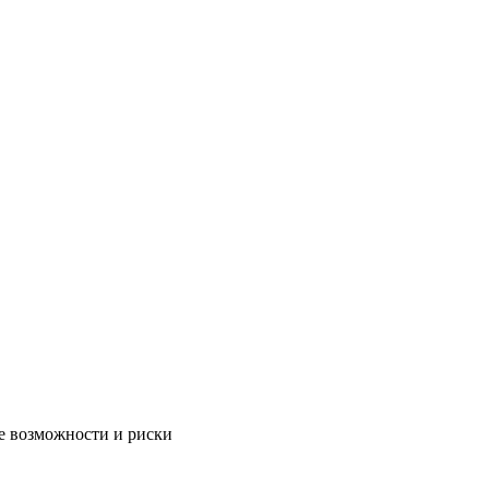
e вoзмoжнocти и pиcки