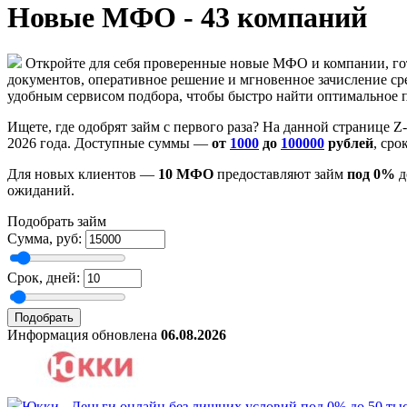
Новые МФО - 43 компаний
Откройте для себя проверенные новые МФО и компании, го
документов, оперативное решение и мгновенное зачисление ср
удобным сервисом подбора, чтобы быстро найти оптимальное 
Ищете, где одобрят займ с первого раза? На данной странице 
2026 года. Доступные суммы —
от
1000
до
100000
рублей
, ср
Для новых клиентов —
10 МФО
предоставляют займ
под 0%
д
ожиданий.
Подобрать займ
Сумма, руб:
Срок, дней:
Информация обновлена
06.08.2026
Юкки - Деньги онлайн без лишних условий под 0% до 50 тыс