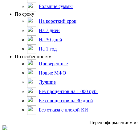
Большие суммы
По сроку
На короткий срок
На 7 дней
На 30 дней
На 1 год
По особенностям
Проверенные
Новые МФО
Лучшие
Без процентов на 1 000 руб.
Без процентов на 30 дней
Без отказа с плохой КИ
Пepeд oфopмлeниeм из