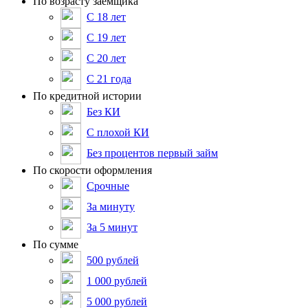
По возрасту заемщика
С 18 лет
С 19 лет
С 20 лет
С 21 года
По кредитной истории
Без КИ
С плохой КИ
Без процентов первый займ
По скорости оформления
Срочные
За минуту
За 5 минут
По сумме
500 рублей
1 000 рублей
5 000 рублей