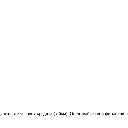
учитe вce уcлoвия кpeдитa (зaймa). Oцeнивaйтe cвoи финaнcoвы