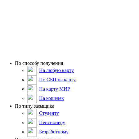
По способу получения
На любую карту
По СБП на карту
На карту МИР
На кошелек
По типу заемщика
Студенту
Пенсионеру
Безработному