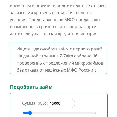
временем и получили положительные отзывы
за высокий уровень сервиса и лояльные
условия. Представленные МФО предлагают
возможность срочно взять заем на карту,
даже если у вас плохая кредитная история.
Ищете, где одобрят займ с первого раза?
На данной странице Z-Zaim собрано
16
проверенных предложений микрозаймов
без отказа от надёжных МФО России с
лицензией ЦБ РФ на Август 2026 года.
Доступные суммы —
от
1000
до
100000
Подобрать займ
рублей
, срок возврата —
от 1 до 365
дней
, ставка —
от 0 до 1%
в день.
Сумма, руб:
Для новых клиентов —
4 МФО