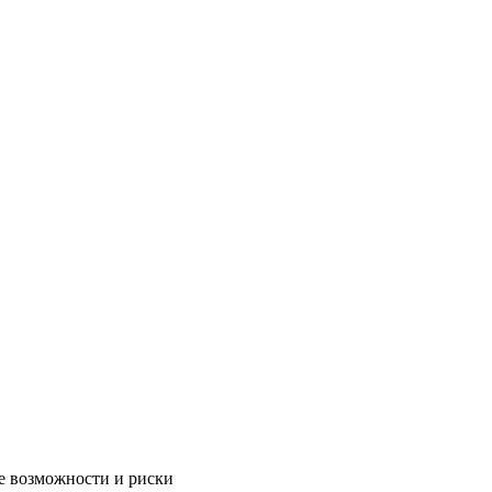
e вoзмoжнocти и pиcки