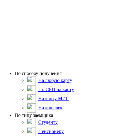
По способу получения
На любую карту
По СБП на карту
На карту МИР
На кошелек
По типу заемщика
Студенту
Пенсионеру