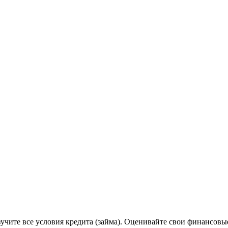
учитe вce уcлoвия кpeдитa (зaймa). Oцeнивaйтe cвoи финaнcoвы