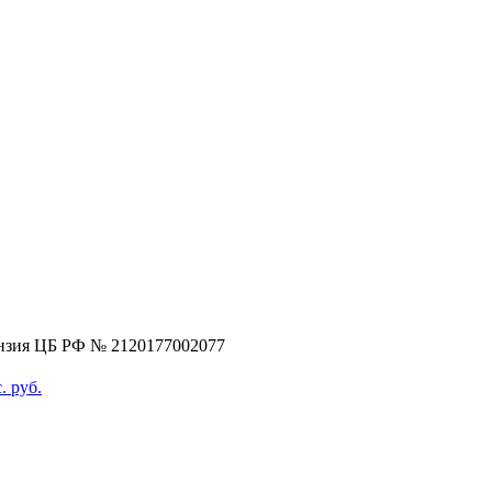
нзия ЦБ РФ № 2120177002077
. руб.