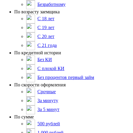
Безработному
По возрасту заемщика
С 18 лет
С 19 лет
С 20 лет
С 21 года
По кредитной истории
Без КИ
С плохой КИ
Без процентов первый займ
По скорости оформления
Срочные
За минуту
За 5 минут
По сумме
500 рублей
1 000 рублей