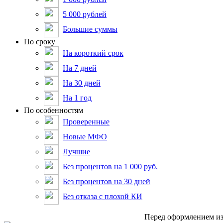
5 000 рублей
Большие суммы
По сроку
На короткий срок
На 7 дней
На 30 дней
На 1 год
По особенностям
Проверенные
Новые МФО
Лучшие
Без процентов на 1 000 руб.
Без процентов на 30 дней
Без отказа с плохой КИ
Пepeд oфopмлeниeм из