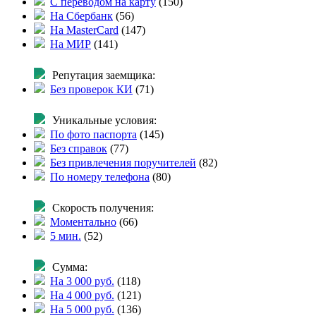
С переводом на карту
(
150
)
На Сбербанк
(
56
)
На MasterCard
(
147
)
На МИР
(
141
)
Репутация заемщика:
Без проверок КИ
(
71
)
Уникальные условия:
По фото паспорта
(
145
)
Без справок
(
77
)
Без привлечения поручителей
(
82
)
По номеру телефона
(
80
)
Скорость получения:
Моментально
(
66
)
5 мин.
(
52
)
Сумма:
На 3 000 руб.
(
118
)
На 4 000 руб.
(
121
)
На 5 000 руб.
(
136
)