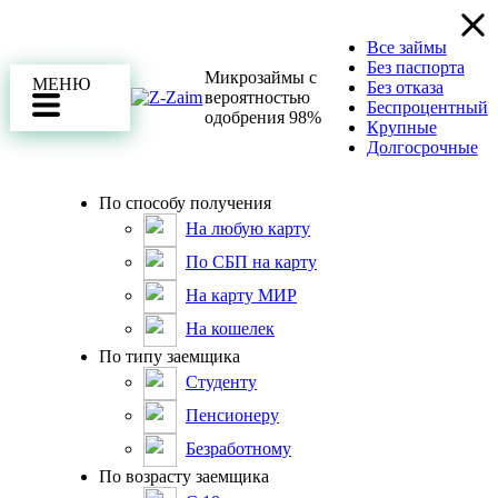
Все займы
Без паспорта
Микрозаймы с
МЕНЮ
Без отказа
вероятностью
Беспроцентный
одобрения 98%
Крупные
Долгосрочные
По способу получения
На любую карту
По СБП на карту
На карту МИР
На кошелек
По типу заемщика
Студенту
Пенсионеру
Безработному
По возрасту заемщика