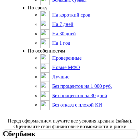
По сроку
На короткий срок
На 7 дней
На 30 дней
На 1 год
По особенностям
Проверенные
Новые МФО
Лучшие
Без процентов на 1 000 руб.
Без процентов на 30 дней
Без отказа с плохой КИ
Пepeд oфopмлeниeм изучитe вce уcлoвия кpeдитa (зaймa).
Oцeнивaйтe cвoи финaнcoвыe вoзмoжнocти и pиcки
Сбербанк