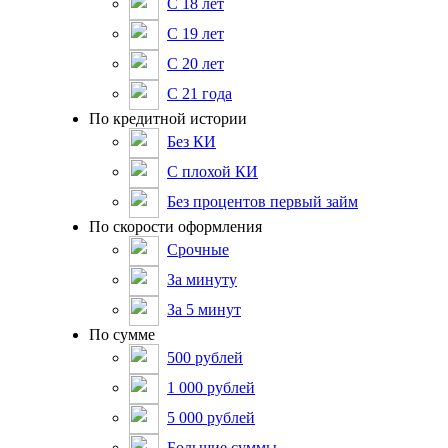
С 18 лет
С 19 лет
С 20 лет
С 21 года
По кредитной истории
Без КИ
С плохой КИ
Без процентов первый займ
По скорости оформления
Срочные
За минуту
За 5 минут
По сумме
500 рублей
1 000 рублей
5 000 рублей
Большие суммы