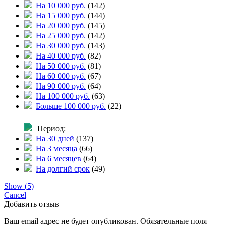
На 10 000 руб.
(
142
)
На 15 000 руб.
(
144
)
На 20 000 руб.
(
145
)
На 25 000 руб.
(
142
)
На 30 000 руб.
(
143
)
На 40 000 руб.
(
82
)
На 50 000 руб.
(
81
)
На 60 000 руб.
(
67
)
На 90 000 руб.
(
64
)
На 100 000 руб.
(
63
)
Больше 100 000 руб.
(
22
)
Период:
На 30 дней
(
137
)
На 3 месяца
(
66
)
На 6 месяцев
(
64
)
На долгий срок
(
49
)
Show
(
5
)
Cancel
Добавить отзыв
Ваш email адрес не будет опубликован. Обязательные поля