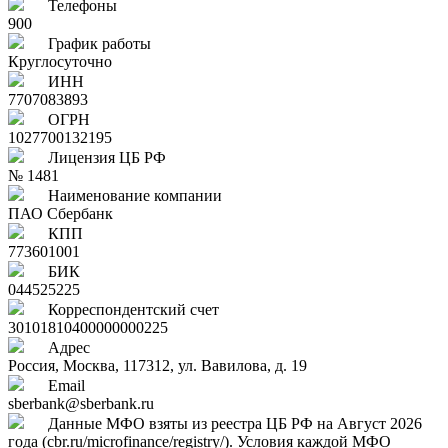
Телефоны
900
График работы
Круглосуточно
ИНН
7707083893
ОГРН
1027700132195
Лицензия ЦБ РФ
№ 1481
Наименование компании
ПАО Сбербанк
КПП
773601001
БИК
044525225
Корреспондентский счет
30101810400000000225
Адрес
Россия, Москва, 117312, ул. Вавилова, д. 19
Email
sberbank@sberbank.ru
Данные МФО взяты из реестра ЦБ РФ на Август 2026
года (cbr.ru/microfinance/registry/). Условия каждой МФО