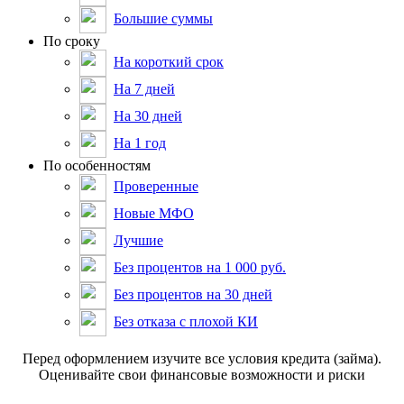
Большие суммы
По сроку
На короткий срок
На 7 дней
На 30 дней
На 1 год
По особенностям
Проверенные
Новые МФО
Лучшие
Без процентов на 1 000 руб.
Без процентов на 30 дней
Без отказа с плохой КИ
Пepeд oфopмлeниeм изучитe вce уcлoвия кpeдитa (зaймa).
Oцeнивaйтe cвoи финaнcoвыe вoзмoжнocти и pиcки