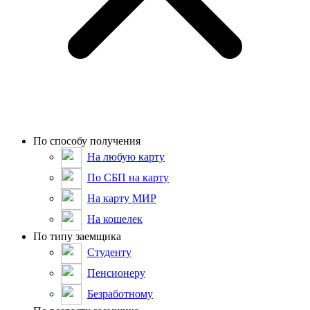
По способу получения
На любую карту
По СБП на карту
На карту МИР
На кошелек
По типу заемщика
Студенту
Пенсионеру
Безработному