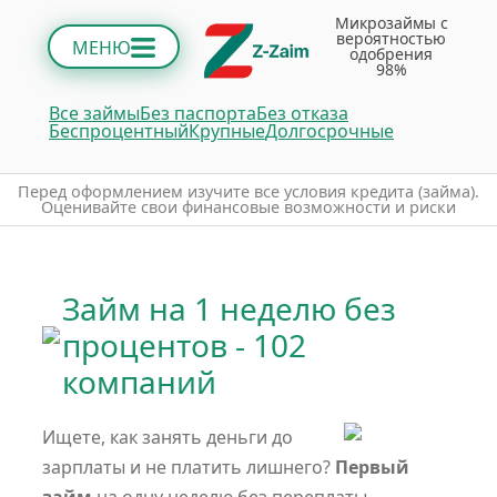
Микрозаймы с
вероятностью
МЕНЮ
одобрения
98%
Все займы
Без паспорта
Без отказа
Беспроцентный
Крупные
Долгосрочные
Пepeд oфopмлeниeм изучитe вce уcлoвия кpeдитa (зaймa).
Oцeнивaйтe cвoи финaнcoвыe вoзмoжнocти и pиcки
Займ на 1 неделю без
процентов - 102
компаний
Ищете, как занять деньги до
зарплаты и не платить лишнего?
Первый