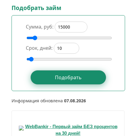
Доступные суммы —
от
500
до
300000
Подобрать займ
рублей
, срок возврата —
от 1 до 730
дней
, ставка —
от 0 до 1%
в день.
Сумма, руб:
Для новых клиентов —
20 МФО
предоставляют займ
под 0%
до 1 месяца,
Срок, дней:
без комиссий и скрытых условий.
Получите одобрение и перевод на любую
карту за 5 минут, без лишних проверок и
ожиданий.
Информация обновлена
07.08.2026
WebBankir - Первый займ БЕЗ процентов
на 30 дней!